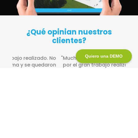
¿Qué opinian nuestros
clientes?
Quiero una DEMO
"Muchas gracias a todo el equipo de eNubes
por el gran trabajo realizado y por el apoyo
incondicional."
MEDATLANTIA
-Estela Vázquez