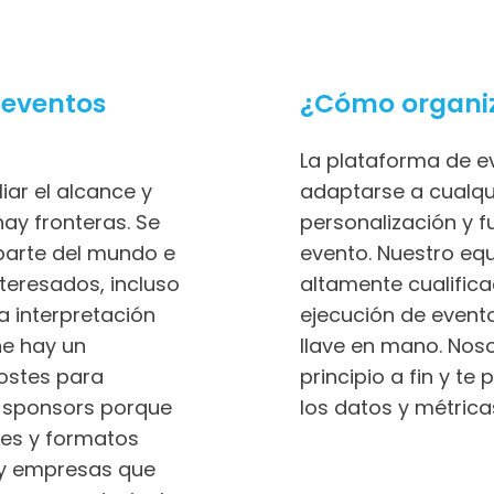
 eventos
¿Cómo organiz
La plataforma de e
iar el alcance y
adaptarse a cualqu
hay fronteras. Se
personalización y f
parte del mundo e
evento. Nuestro equ
teresados, incluso
altamente cualifica
a interpretación
ejecución de event
ne hay un
llave en mano. Noso
ostes para
principio a fin y 
y sponsors porque
los datos y métrica
tes y formatos
s y empresas que